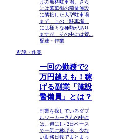
けの無料駐車場、さら
には繁華街の商業施設
に隣接した大型駐車場
まで、この「駐車場」
には様々な種類があり
ますが、その中には管...
配達・作業
配達・作業
一回の勤務で2
万円越えも！稼
げる副業「施設
警備員」とは？
副業を探しているダブ
ルワーカーさんの中に
は、週に1～2日ペース
で一気に稼げる、少な
い勤務日数でまとまっ