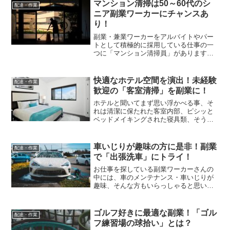
の「新聞配達員」、本業を持つ方の副業
マンション清掃は50～60代のシ
配達・作業
として一定の需要がある仕...
ニア副業ワーカーにチャンスあ
り！
副業・兼業ワーカーをアルバイトやパー
トとして積極的に採用している仕事の一
つに「マンション清掃員」があります。
この仕事は、男女問わず働ける、中高年
世代、特に50～60才代のシニア副業ワー
カーも積極採用してくれる、未経験者で
快適なホテル空間を演出！未経験
配達・作業
もすぐに対応可能な業...
歓迎の「客室清掃」を副業に！
ホテルと聞いてまず思い浮かべる事、そ
れは清潔に保たれた客室内部、ピシッと
ベッドメイキングされた寝具類、そう答
える方は多いのではないでしょうか。整
然とした、清潔感溢れる室内でゆったり
と落ち着いた時間を過ごす、これはまさ
車いじりが趣味の方に是非！副業
配達・作業
にホテル宿泊の醍醐味、と...
で「出張洗車」にトライ！
お仕事を探している副業ワーカーさんの
中には、車のメンテナンス・車いじりが
趣味、そんな方もいらっしゃると思いま
す。今回の記事ではそんな車好きの方に
ぴったりの副業を紹介したいと思いま
す。その仕事とはズバリ、「出張洗車ス
ゴルフ好きに最適な副業！「ゴル
配達・作業
タッフ」です。近年、ニーズ...
フ練習場の球拾い」とは？