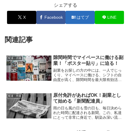
シェアする
X
Facebook
はてブ
LINE
関連記事
隙間時間でマイペースに働ける副
配達・作業
業！「ポスター貼り」に迫る！
副業をお探しの方の中には、一人でじっ
くり、マイペースに働ける、シフトの自
由度が高く、隙間時間を最大限有効活用
できる、こういった仕事を求めている方
が少なくないと思います。また、どうせ
だったら、普段あまり乗っていない自家
原付免許があればOK！副業とし
配達・作業
用車・バイクを活用して仕...
て始める「新聞配達員」
雨の日も風の日も雪の日も、毎日決めら
れた時間に配達される新聞。この、私達
にとって非常に身近で、馴染み深い流通
システムを支えている仕事、それが今回
ご紹介する「新聞配達員」です。実はこ