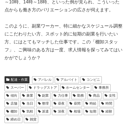
～10時、14時～18時、といった例が見られ、こういった
点からも働き方のバリエーションの広さが伺えます。
このように、副業ワーカー、特に細かなスケジュール調整
にこだわりたい方、スポット的に短期の副業を行いたい
方、にはとてもマッチした仕事です。この「棚卸スタッ
フ」、ご興味のある方は一度、求人情報を探ってみてはい
かがでしょうか？
配達・作業
アパレル
アルバイト
コンビニ
スーパー
ドラッグストア
ホームセンター
事務所
傾向
兼業
副業
力仕事
勤務
商品
女性
店舗
当日
整理
昼夜
昼間
時給
時間
棚卸
気軽
派遣
深夜
相場
短期
経験
締め日
雑貨