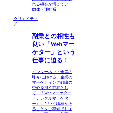
れる機会が増えてい...
肉体・運動系
クリエイティ
ブ
副業との相性も
良い「Webマー
ケター」という
仕事に迫る！
インターネット全盛の
昨今における、企業の
マーケティング戦略の
中心を担う存在とし
て、「Webマーケター
（デジタルマーケタ
ー）」という職種があ
ることをご存知でしょ