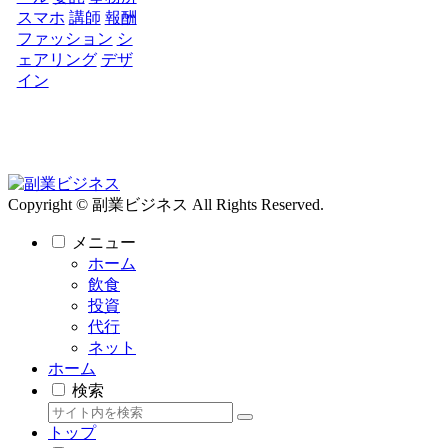
スマホ
講師
報酬
ファッション
シ
ェアリング
デザ
イン
Copyright © 副業ビジネス All Rights Reserved.
メニュー
ホーム
飲食
投資
代行
ネット
ホーム
検索
トップ