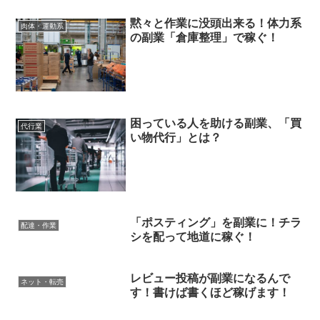
黙々と作業に没頭出来る！体力系
肉体・運動系
の副業「倉庫整理」で稼ぐ！
困っている人を助ける副業、「買
代行業
い物代行」とは？
「ポスティング」を副業に！チラ
配達・作業
シを配って地道に稼ぐ！
レビュー投稿が副業になるんで
ネット・転売
す！書けば書くほど稼げます！