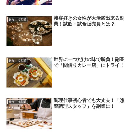
接客好きの女性が大活躍出来る副
飲食・接客業
業！試飲・試食販売員とは？
世界に一つだけの味で勝負！副業
飲食・接客業
で「間借りカレー店」にトライ！
調理仕事初心者でも大丈夫！「惣
飲食・接客業
菜調理スタッフ」を副業に！