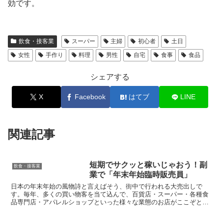
効です。
飲食・接客業
スーパー
主婦
初心者
土日
女性
手作り
料理
男性
自宅
食事
食品
シェアする
X
Facebook
はてブ
LINE
関連記事
短期でサクッと稼いじゃおう！副
飲食・接客業
業で「年末年始臨時販売員」
日本の年末年始の風物詩と言えばそう、街中で行われる大売出しで
す。毎年、多くの買い物客を当て込んで、百貨店・スーパー・各種食
品専門店・アパレルショップといった様々な業態のお店がここぞとば
かりに、大売出しキャンペーン、年末年始限定セールなどを展...