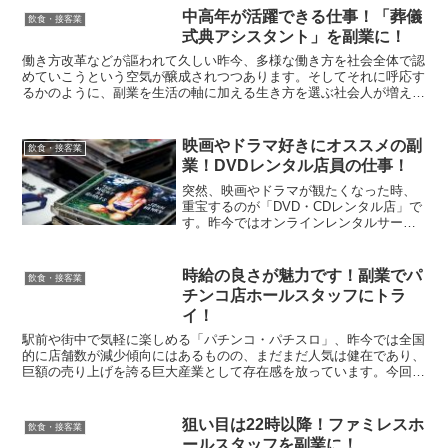
中高年が活躍できる仕事！「葬儀
飲食・接客業
式典アシスタント」を副業に！
働き方改革などが謳われて久しい昨今、多様な働き方を社会全体で認
めていこうという空気が醸成されつつあります。そしてそれに呼応す
るかのように、副業を生活の軸に加える生き方を選ぶ社会人が増えて
います。そんな中、中高年世代がその人生のベテランとして...
映画やドラマ好きにオススメの副
飲食・接客業
業！DVDレンタル店員の仕事！
突然、映画やドラマが観たくなった時、
重宝するのが「DVD・CDレンタル店」で
す。昨今ではオンラインレンタルサービ
スなども普及してきており、全盛期に比
べて存在感は控え目になってきてはいる
ものの、まだまだ有店舗サービスとして
時給の良さが魅力です！副業でパ
飲食・接客業
の需要は全国的に存在...
チンコ店ホールスタッフにトラ
イ！
駅前や街中で気軽に楽しめる「パチンコ・パチスロ」、昨今では全国
的に店舗数が減少傾向にはあるものの、まだまだ人気は健在であり、
巨額の売り上げを誇る巨大産業として存在感を放っています。今回は
この「パチンコ店」の運営を担う「パチンコホールスタッフ...
狙い目は22時以降！ファミレスホ
飲食・接客業
ールスタッフを副業に！