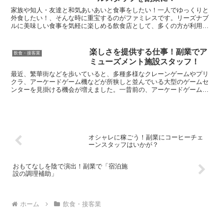
家族や知人・友達と和気あいあいと食事をしたい！一人でゆっくりと
外食したい！、そんな時に重宝するのがファミレスです。リーズナブ
ルに美味しい食事を気軽に楽しめる飲食店として、多くの方が利用し
ており、その存在感はまさに外食産業の顔と言えるでしょう...
楽しさを提供する仕事！副業でア
飲食・接客業
ミューズメント施設スタッフ！
最近、繁華街などを歩いていると、多種多様なクレーンゲームやプリ
クラ、アーケードゲーム機などが所狭しと並んでいる大型のゲームセ
ンターを見掛ける機会が増えました。一昔前の、アーケードゲームの
みがズラッと並んでいたゲームセンターと区別し、「アミュ...
オシャレに稼ごう！副業にコーヒーチェ
ーンスタッフはいかが？
おもてなしを陰で演出！副業で「宿泊施
設の調理補助」
ホーム
飲食・接客業