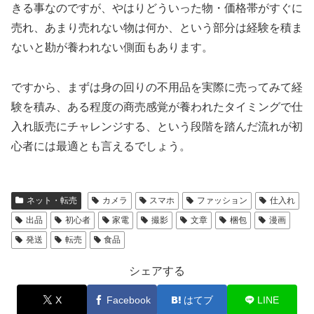
きる事なのですが、やはりどういった物・価格帯がすぐに
売れ、あまり売れない物は何か、という部分は経験を積ま
ないと勘が養われない側面もあります。
ですから、まずは身の回りの不用品を実際に売ってみて経
験を積み、ある程度の商売感覚が養われたタイミングで仕
入れ販売にチャレンジする、という段階を踏んだ流れが初
心者には最適とも言えるでしょう。
ネット・転売
カメラ
スマホ
ファッション
仕入れ
出品
初心者
家電
撮影
文章
梱包
漫画
発送
転売
食品
シェアする
X
Facebook
はてブ
LINE