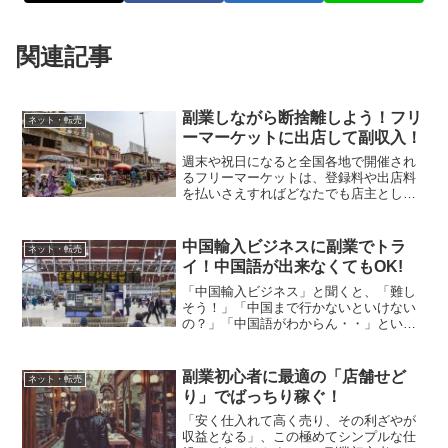
関連記事
副業しながら断捨離しよう！フリ
ネット・転売
ーマーケットに出店して副収入！
週末や祝日になると全国各地で開催され
るフリーマーケットは、登録料や出店料
を払いさえすればどなたでも店主として
参加・出店が出来る、一般人参加型の市
場です。平日は仕事で忙しい方で、週末
や祝日であれば気分転換やリラックスを
中国輸入ビジネスに副業でトラ
ネット・転売
兼ねて参加出来る方も多く...
イ！中国語が出来なくてもOK!
「中国輸入ビジネス」と聞くと、「難し
そう！」「中国まで行かないといけない
の？」「中国語がわからん・・」といっ
た様々な疑問が湧いてくる方が多いと思
います。どうしても外国が絡むビジネ
ス、というイメージが先行し必要以上に
副業初心者に最適の「店舗せど
ネット・転売
難しく考えてしまいがちなの...
り」でばっちり稼ぐ！
「安く仕入れて高く売り、その利ざやが
収益となる」、この極めてシンプルな仕