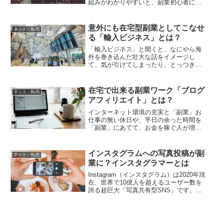
組みがわかりやすいと、副業初心者に人
気なのが「せどり（転売）」です。この
せどりにも色々な種類があり、インター
ネットを駆使した在宅完結型の「電脳せ
意外にも在宅型副業としてこなせ
ネット・転売
どり」や「Amazonせ...
る「輸入ビジネス」とは？
「輸入ビジネス」と聞くと、なにやら海
外を巻き込んだ壮大な話をイメージし
て、気が引けてしまったり、とっつきに
くいな、と思ってしまう方も多いと思い
ます。ですが、昨今の様なインターネッ
トで何でも通販で買えてしまう時代にお
在宅で出来る副業ワーク「ブログ
ネット・転売
いて、海外から商品を輸入す...
アフィリエイト」とは？
インターネット環境の充実と「副業」お
仕事の無い休日や、平日の余った時間を
「副業」にあてて、お金を稼ぐ人が増え
ています。特に、昨今のインターネット
環境の発達に伴い、自宅で簡単に始めら
れる副業も色々とありますので、サラリ
インスタグラムへの写真投稿が副
ネット・転売
ーマンや自営業の方、主婦...
業に？インスタグラマーとは
Instagram（インスタグラム）は2020年現
在、世界で10億人を超えるユーザー数を
誇る超巨大「写真共有型SNS」です。日
本国内でもアクティブユーザー数は3300
万人にも及び、「インスタ映え」という
言葉が流行語になるなど、その快進撃は