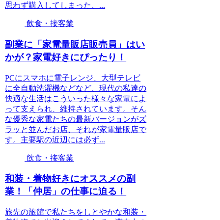
思わず購入してしまった、...
飲食・接客業
副業に「家電量販店販売員」はい
かが？家電好きにぴったり！
PCにスマホに電子レンジ、大型テレビ
に全自動洗濯機などなど、現代の私達の
快適な生活はこういった様々な家電によ
って支えられ、維持されています。そん
な優秀な家電たちの最新バージョンがズ
ラッと並んだお店、それが家電量販店で
す。主要駅の近辺には必ず...
飲食・接客業
和装・着物好きにオススメの副
業！「仲居」の仕事に迫る！
旅先の旅館で私たちをしとやかな和装・