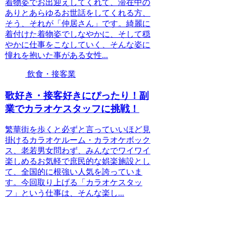
着物姿でお出迎えしてくれて、滞在中の
ありとあらゆるお世話をしてくれる方、
そう、それが「仲居さん」です。綺麗に
着付けた着物姿でしなやかに、そして穏
やかに仕事をこなしていく、そんな姿に
憧れを抱いた事がある女性...
飲食・接客業
歌好き・接客好きにぴったり！副
業でカラオケスタッフに挑戦！
繁華街を歩くと必ずと言っていいほど見
掛けるカラオケルーム・カラオケボック
ス、老若男女問わず、みんなでワイワイ
楽しめるお気軽で庶民的な娯楽施設とし
て、全国的に根強い人気を誇っていま
す。今回取り上げる「カラオケスタッ
フ」という仕事は、そんな楽し...