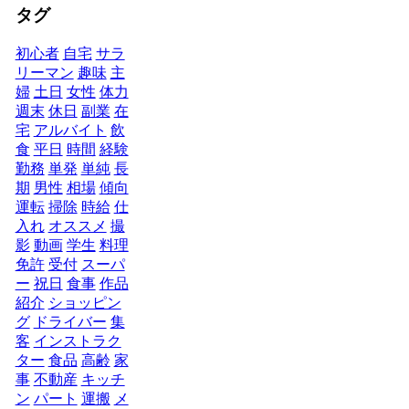
タグ
初心者
自宅
サラ
リーマン
趣味
主
婦
土日
女性
体力
週末
休日
副業
在
宅
アルバイト
飲
食
平日
時間
経験
勤務
単発
単純
長
期
男性
相場
傾向
運転
掃除
時給
仕
入れ
オススメ
撮
影
動画
学生
料理
免許
受付
スーパ
ー
祝日
食事
作品
紹介
ショッピン
グ
ドライバー
集
客
インストラク
ター
食品
高齢
家
事
不動産
キッチ
ン
パート
運搬
メ