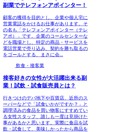
副業でテレフォンアポインター！
顧客の獲得を目的とし、企業や個人宅に
営業電話をかけるお仕事があります。そ
の名も「テレフォンアポインター（テレ
アポ）」です。企業のコールセンターな
どを職場とし、特定の商品・サービスを
電話営業で売り込み、契約を勝ち取るの
をゴールとする、まさに会...
飲食・接客業
接客好きの女性が大活躍出来る副
業！試飲・試食販売員とは？
行きつけのデパ地下や百貨店、近所のス
ーパーなどで「試食いかがですか？」と
調理済みの食品を買い物客にすすめてい
る女性スタッフ、誰しも一度は見掛けた
事があるかと思います。実際に食品を試
飲・試食して、美味しかったから商品を