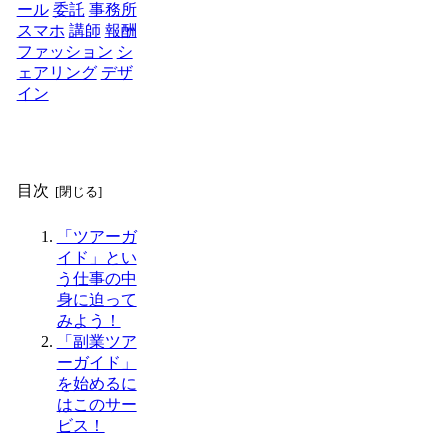
ール
委託
事務所
スマホ
講師
報酬
ファッション
シ
ェアリング
デザ
イン
目次
「ツアーガ
イド」とい
う仕事の中
身に迫って
みよう！
「副業ツア
ーガイド」
を始めるに
はこのサー
ビス！