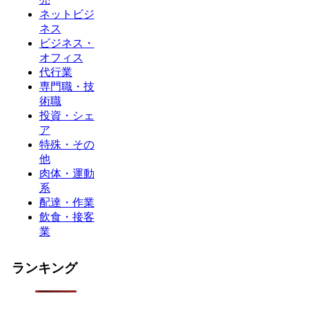
ネットビジ
ネス
ビジネス・
オフィス
代行業
専門職・技
術職
投資・シェ
ア
特殊・その
他
肉体・運動
系
配達・作業
飲食・接客
業
ランキング