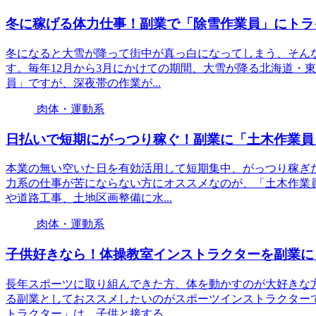
冬に稼げる体力仕事！副業で「除雪作業員」にトラ
冬になると大雪が降って街中が真っ白になってしまう、そん
す。毎年12月から3月にかけての期間、大雪が降る北海道・
員」ですが、深夜帯の作業が...
肉体・運動系
日払いで短期にがっつり稼ぐ！副業に「土木作業員
本業の無い空いた日を有効活用して短期集中、がっつり稼ぎ
力系の仕事が苦にならない方にオススメなのが、「土木作業
や道路工事、土地区画整備に水...
肉体・運動系
子供好きなら！体操教室インストラクターを副業に
長年スポーツに取り組んできた方、体を動かすのが大好きな
る副業としておススメしたいのがスポーツインストラクター
トラクター」は、子供と接する...