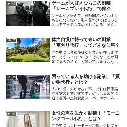
ら、サラリーマンから主婦、学生まで、
ゲームが大好きならこの副業！
代行業
多くの方が参入する人気ジ...
「ゲームプレイ代行」で稼ぐ！
ゲームが大好きで、長時間のレベル上げ
も苦にならない、暇を見つけてはせっせ
とレアアイテム集めをしている、そんな
方達にまさにうってつけの副業がありま
す。その名も「ゲームプレイ代行」とい
うお仕事です。文字通り、ゲームをプレ
体力自慢に持って来いの副業！
代行業
イする事自体が仕事となり...
「草刈り代行」ってどんな仕事？
世の中には多種多様な副業が存在します
が、そういった中には「そんなことが副
業になるの？？」と驚いてしまうよう
な、非常にニッチな職業も少なくありま
せん。今回ご紹介する「草刈り代行」と
いう副業もそういった部類に入る仕事で
困っている人を助ける副業、「買
代行業
しょう。「草刈り代行」、そ...
い物代行」とは？
人の生活に欠かせない事、それは日用品
や食材のお買い物です。誰しも日常的に
通う贔屓の生鮮食品スーパーやホームセ
ンター・ディスカウントストア等はある
でしょうし、そこに出向きお買い物をす
る事が毎日の生活習慣の一部になってい
女性の声を生かす副業！「モーニ
代行業
る、そんな方も少なくない...
ングコール代行」とは？
世の中にはナレーターや声優、テレフォ