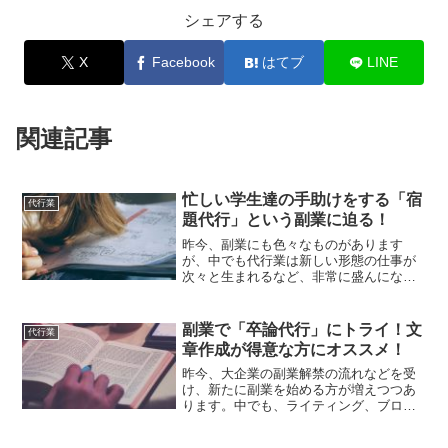
シェアする
X
Facebook
はてブ
LINE
関連記事
忙しい学生達の手助けをする「宿
代行業
題代行」という副業に迫る！
昨今、副業にも色々なものがあります
が、中でも代行業は新しい形態の仕事が
次々と生まれるなど、非常に盛んになっ
ています。「そんなことまで代行する
の？」とびっくりしてしまうような一風
変わった副業も少なからずありますが、
副業で「卒論代行」にトライ！文
代行業
今回ご紹介する「宿題代行」と...
章作成が得意な方にオススメ！
昨今、大企業の副業解禁の流れなどを受
け、新たに副業を始める方が増えつつあ
ります。中でも、ライティング、ブログ
の執筆といったような、文章作成能力を
存分に発揮できる副業は需要も多い事か