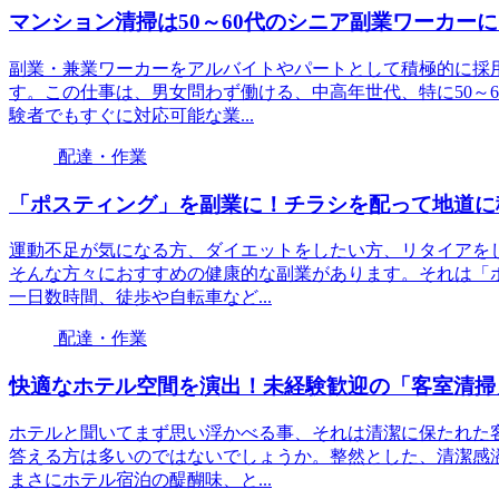
マンション清掃は50～60代のシニア副業ワーカー
副業・兼業ワーカーをアルバイトやパートとして積極的に採
す。この仕事は、男女問わず働ける、中高年世代、特に50～
験者でもすぐに対応可能な業...
配達・作業
「ポスティング」を副業に！チラシを配って地道に
運動不足が気になる方、ダイエットをしたい方、リタイアを
そんな方々におすすめの健康的な副業があります。それは「
一日数時間、徒歩や自転車など...
配達・作業
快適なホテル空間を演出！未経験歓迎の「客室清掃
ホテルと聞いてまず思い浮かべる事、それは清潔に保たれた
答える方は多いのではないでしょうか。整然とした、清潔感
まさにホテル宿泊の醍醐味、と...