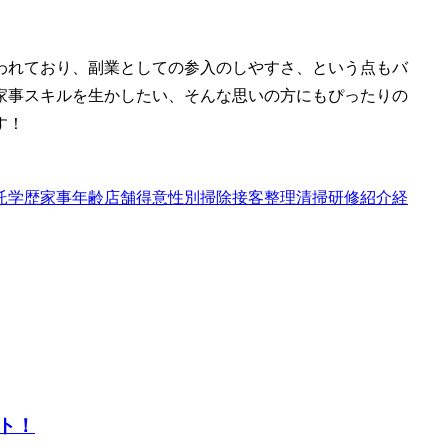
われており、副業としての参入のしやすさ、という点もバ
家事スキルを生かしたい、そんな思いの方にもぴったりの
す！
託
学歴
家事
年齢
店舗
得意
性別
掃除
接客
整理
清掃
研修
紹介
経
ト！