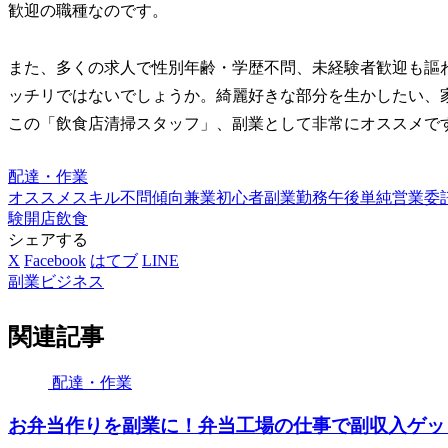
歓迎の職種なのです。
また、多くの求人で性別年齢・学歴不問、未経験者歓迎も謳
ッチリではないでしょうか。綺麗好きな部分を生かしたい、
この「飲食店清掃スタッフ」、副業として非常にオススメで
配達・作業
オススメ
スキル
不問
傾向
兼業
初心者
副業
勤務
午後
単純
営業
委
験
開店
飲食
シェアする
X
Facebook
はてブ
LINE
副業ビジネス
関連記事
配達・作業
お弁当作りを副業に！弁当工場の仕事で副収入ゲッ