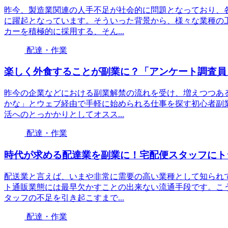
昨今、製造業関連の人手不足が社会的に問題となっており、
に躍起となっています。そういった背景から、様々な業種の
カーを積極的に採用する、そん...
配達・作業
楽しく外食することが副業に？「アンケート調査員
昨今の企業などにおける副業解禁の流れを受け、増えつつあ
かな」とウェブ経由で手軽に始められる仕事を探す初心者副
活へのとっかかりとしてオスス...
配達・作業
時代が求める配達業を副業に！宅配便スタッフにト
配送業と言えば、いまや非常に需要の高い業種として知られ
ト通販業態には最早欠かすことの出来ない流通手段です。こ
タッフの不足を引き起こすまで...
配達・作業