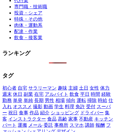
代行業
専門職・技術職
投資・シェア
特殊・その他
肉体・運動系
配達・作業
飲食・接客業
ランキング
タグ
初心者
自宅
サラリーマン
趣味
主婦
土日
女性
体力
週末
休日
副業
在宅
アルバイト
飲食
平日
時間
経験
勤務
単発
単純
長期
男性
相場
傾向
運転
掃除
時給
仕
入れ
オススメ
撮影
動画
学生
料理
免許
受付
スーパ
ー
祝日
食事
作品
紹介
ショッピング
ドライバー
集
客
インストラクター
食品
高齢
家事
不動産
キッチン
パート
運搬
メール
委託
事務所
スマホ
講師
報酬
フ
ァッション
シェアリング
デザイン