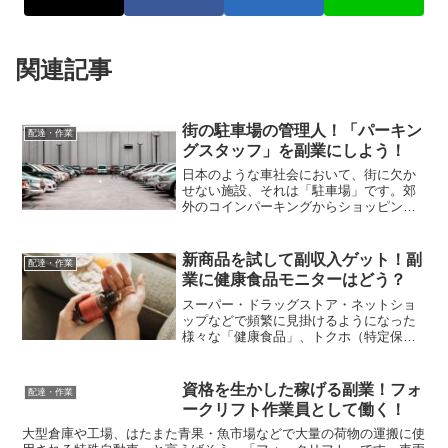
関連記事
街の駐車場の管理人！「パーキン
配達・作業
グスタッフ」を副業にしよう！
日本のような車社会において、街に欠か
せない施設、それは「駐車場」です。郊
外のコインパーキングからショッピング
モール備え付けの無料駐車場、さらには
繁華街の商業施設に隣接した大型駐車場
まで、この「駐車場」には様々な種類が
新商品を試して副収入ゲット！副
配達・作業
ありますが、その中には管...
業に健康食品モニターはどう？
スーパー・ドラッグストア・ネットショ
ップなどで頻繁に見掛けるようになった
様々な「健康食品」、トクホ（特定保健
用食品）指定されたものからインターネ
ット上でその効能・効果が大きな話題と
なっているものまで、雨後のタケノコの
資格を生かした稼げる副業！フォ
配達・作業
ごとく新商品が次々と発売...
ークリフト作業員として働く！
大型倉庫や工場、はたまた青果・魚市場などで大量の荷物の運搬に使