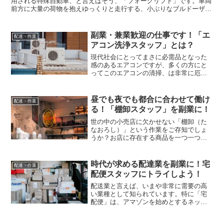
用される特殊自動車、と言えばそう、「フォークリフト」です。車両
前方に大量の荷物を抱えゆっくりと走行する、小ぶりなブルドーザー
のようなあの乗り物です。このフォークリフトの運転・操作...
副業・兼業歓迎の仕事です！「エ
配達・作業
アコン洗浄スタッフ」とは？
現代社会にとってまさに必需品となった
感のあるエアコンですが、多くの方にと
ってこのエアコンの清掃、は非常に厄介
なものだと思います。やらなければいけ
ないことはわかっているんだけど、どこ
から手を付ければいいのかわからない、
昼でも夜でも都合に合わせて働け
配達・作業
そんな方がほとんどではな...
る！「棚卸スタッフ」を副業に！
世の中の小売店に欠かせない「棚卸（た
なおろし）」という作業をご存知でしょ
うか？お店に存在する商品を一つ一つ、
正確に数えてハンディ端末に入力してい
くこの「棚卸」、実はこの作業を専門に
担当する「棚卸スタッフ」という仕事
時代が求める配達業を副業に！宅
配達・作業
は、昼夜問わず好きな時間帯...
配便スタッフにトライしよう！
配送業と言えば、いまや非常に需要の高
い業種として知られています。特に「宅
配便」は、アマゾンを始めとするネット
通販業態には最早欠かすことの出来ない
流通手段です。こういった宅配業への需