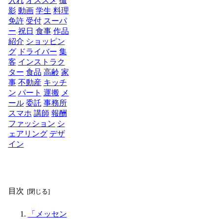
入れ
オススメ
撮
影
動画
学生
料理
免許
受付
スーパ
ー
祝日
食事
作品
紹介
ショッピン
グ
ドライバー
集
客
インストラク
ター
食品
高齢
家
事
不動産
キッチ
ン
パート
運搬
メ
ール
委託
事務所
スマホ
講師
報酬
ファッション
シ
ェアリング
デザ
イン
目次
「メッセン