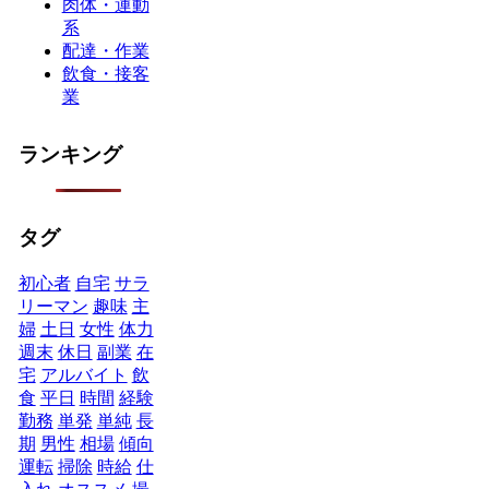
肉体・運動
系
配達・作業
飲食・接客
業
ランキング
タグ
初心者
自宅
サラ
リーマン
趣味
主
婦
土日
女性
体力
週末
休日
副業
在
宅
アルバイト
飲
食
平日
時間
経験
勤務
単発
単純
長
期
男性
相場
傾向
運転
掃除
時給
仕