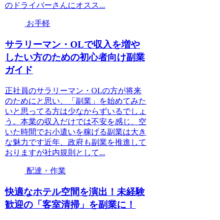
のドライバーさんにオスス...
お手軽
サラリーマン・OLで収入を増や
したい方のための初心者向け副業
ガイド
正社員のサラリーマン・OLの方が将来
のためにと思い、「副業」を始めてみた
いと思ってる方は少なからずいるでしょ
う。本業の収入だけでは不安を感じ、空
いた時間でお小遣いを稼げる副業は大き
な魅力です近年、政府も副業を推進して
おりますが社内規則として...
配達・作業
快適なホテル空間を演出！未経験
歓迎の「客室清掃」を副業に！