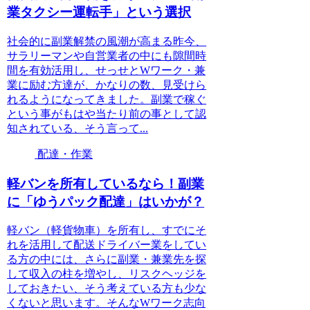
業タクシー運転手」という選択
社会的に副業解禁の風潮が高まる昨今、
サラリーマンや自営業者の中にも隙間時
間を有効活用し、せっせとWワーク・兼
業に励む方達が、かなりの数、見受けら
れるようになってきました。副業で稼ぐ
という事がもはや当たり前の事として認
知されている、そう言って...
配達・作業
軽バンを所有しているなら！副業
に「ゆうパック配達」はいかが？
軽バン（軽貨物車）を所有し、すでにそ
れを活用して配送ドライバー業をしてい
る方の中には、さらに副業・兼業先を探
して収入の柱を増やし、リスクヘッジを
しておきたい、そう考えている方も少な
くないと思います。そんなWワーク志向