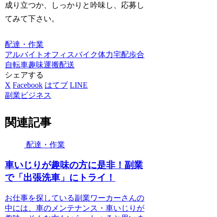
成り立つか、しっかりと吟味し、応募し
てみて下さい。
配達・作業
アルバイト
オフィス
バイク
体力
宅配
歩合
自転車
趣味
運搬
配送
シェアする
X
Facebook
はてブ
LINE
副業ビジネス
関連記事
配達・作業
車いじりが趣味の方に是非！副業
で「出張洗車」にトライ！
お仕事を探している副業ワーカーさんの
中には、車のメンテナンス・車いじりが