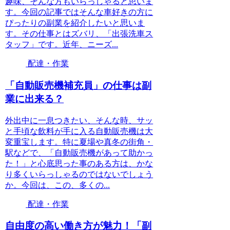
趣味、そんな方もいらっしゃると思いま
す。今回の記事ではそんな車好きの方に
ぴったりの副業を紹介したいと思いま
す。その仕事とはズバリ、「出張洗車ス
タッフ」です。近年、ニーズ...
配達・作業
「自動販売機補充員」の仕事は副
業に出来る？
外出中に一息つきたい、そんな時、サッ
と手頃な飲料が手に入る自動販売機は大
変重宝します。特に夏場や真冬の街角・
駅などで、「自動販売機があって助かっ
た！」と心底思った事のある方は、かな
り多くいらっしゃるのではないでしょう
か。今回は、この、多くの...
配達・作業
自由度の高い働き方が魅力！「副