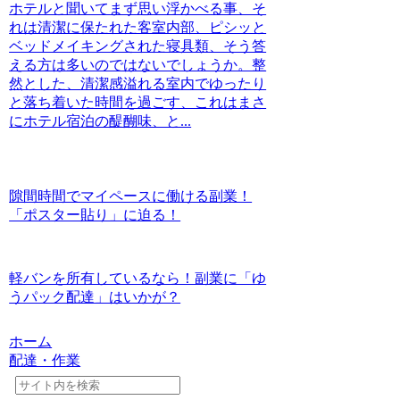
ホテルと聞いてまず思い浮かべる事、そ
れは清潔に保たれた客室内部、ピシッと
ベッドメイキングされた寝具類、そう答
える方は多いのではないでしょうか。整
然とした、清潔感溢れる室内でゆったり
と落ち着いた時間を過ごす、これはまさ
にホテル宿泊の醍醐味、と...
隙間時間でマイペースに働ける副業！
「ポスター貼り」に迫る！
軽バンを所有しているなら！副業に「ゆ
うパック配達」はいかが？
ホーム
配達・作業