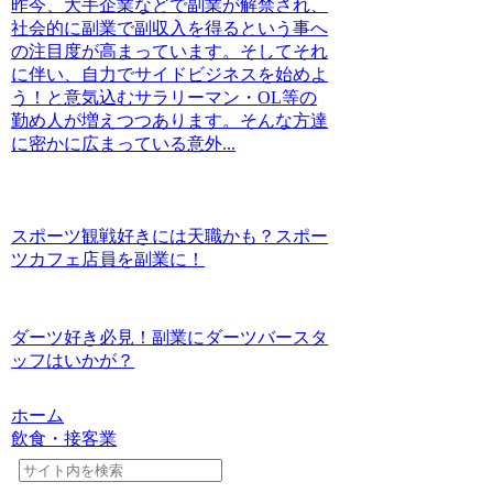
昨今、大手企業などで副業が解禁され、
社会的に副業で副収入を得るという事へ
の注目度が高まっています。そしてそれ
に伴い、自力でサイドビジネスを始めよ
う！と意気込むサラリーマン・OL等の
勤め人が増えつつあります。そんな方達
に密かに広まっている意外...
スポーツ観戦好きには天職かも？スポー
ツカフェ店員を副業に！
ダーツ好き必見！副業にダーツバースタ
ッフはいかが？
ホーム
飲食・接客業