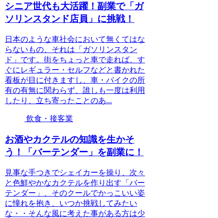
シニア世代も大活躍！副業で「ガ
ソリンスタンド店員」に挑戦！
日本のような車社会において無くてはな
らないもの、それは「ガソリンスタン
ド」です。街をちょっと車で走れば、す
ぐにレギュラー・セルフなどと書かれた
看板が目に付きますし、車・バイクの所
有の有無に関わらず、誰しも一度は利用
したり、立ち寄ったことのあ...
飲食・接客業
お酒やカクテルの知識を生かそ
う！「バーテンダー」を副業に！
見事な手つきでシェイカーを操り、次々
と色鮮やかなカクテルを作り出す「バー
テンダー」、そのクールでかっこいい姿
に憧れを抱き、いつか挑戦してみたい
な・・そんな風に考えた事がある方は少