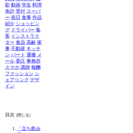
影
動画
学生
料理
免許
受付
スーパ
ー
祝日
食事
作品
紹介
ショッピン
グ
ドライバー
集
客
インストラク
ター
食品
高齢
家
事
不動産
キッチ
ン
パート
運搬
メ
ール
委託
事務所
スマホ
講師
報酬
ファッション
シ
ェアリング
デザ
イン
目次
「立ち飲み