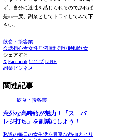
ず、自分に適性を感じられるのであれば
是非一度、副業としてトライしてみて下
さい。
飲食・接客業
会話
初心者
女性
居酒屋
料理
短時間
飲食
シェアする
X
Facebook
はてブ
LINE
副業ビジネス
関連記事
飲食・接客業
意外な高時給が魅力！「スーパー
レジ打ち」を副業にしよう！
私達の毎日の食生活を豊富な品揃えとリ