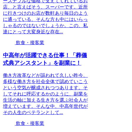
ーズナブルな価格で支えてくれているお
店、と言えばそう、スーパーです。近所
に行きつけのお店が数軒あり毎日のよう
に通っている、そんな方も中にはいらっ
しゃるのではないでしょうか。この、私
達にとって大変身近な存在...
飲食・接客業
中高年が活躍できる仕事！「葬儀
式典アシスタント」を副業に！
働き方改革などが謳われて久しい昨今、
多様な働き方を社会全体で認めていこう
という空気が醸成されつつあります。そ
してそれに呼応するかのように、副業を
生活の軸に加える生き方を選ぶ社会人が
増えています。そんな中、中高年世代が
その人生のベテランとして...
飲食・接客業