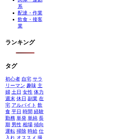
系
配達・作業
飲食・接客
業
ランキング
タグ
初心者
自宅
サラ
リーマン
趣味
主
婦
土日
女性
体力
週末
休日
副業
在
宅
アルバイト
飲
食
平日
時間
経験
勤務
単発
単純
長
期
男性
相場
傾向
運転
掃除
時給
仕
入れ
オススメ
撮