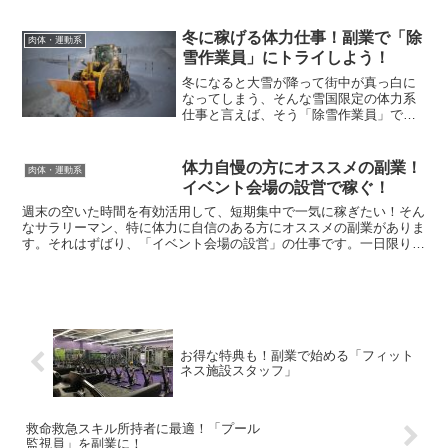
にも子供にも人気のあるドライフルー
ツ・お菓子です。この「干し柿」を作る
「干し柿農家」を、週末限定の副業にし
冬に稼げる体力仕事！副業で「除
肉体・運動系
ている方が地方を中心にチラ...
雪作業員」にトライしよう！
冬になると大雪が降って街中が真っ白に
なってしまう、そんな雪国限定の体力系
仕事と言えば、そう「除雪作業員」で
す。毎年12月から3月にかけての期間、大
雪が降る北海道・東北・北陸といった地
域限定の仕事であるこの「除雪作業員」
体力自慢の方にオススメの副業！
肉体・運動系
ですが、深夜帯の作業が...
イベント会場の設営で稼ぐ！
週末の空いた時間を有効活用して、短期集中で一気に稼ぎたい！そん
なサラリーマン、特に体力に自信のある方にオススメの副業がありま
す。それはずばり、「イベント会場の設営」の仕事です。一日限りの
単発バイトの代表格としてよく知られているこの仕事ですが...
お得な特典も！副業で始める「フィット
ネス施設スタッフ」
救命救急スキル所持者に最適！「プール
監視員」を副業に！