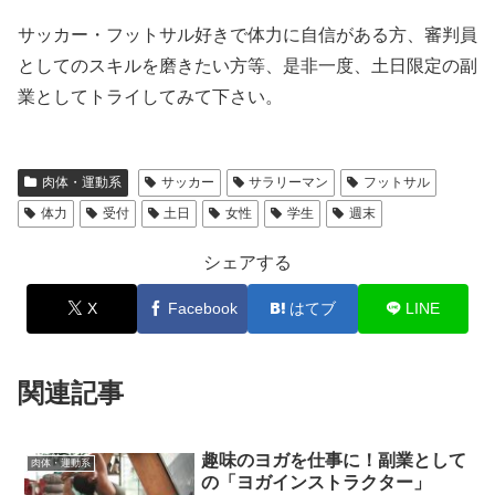
サッカー・フットサル好きで体力に自信がある方、審判員
としてのスキルを磨きたい方等、是非一度、土日限定の副
業としてトライしてみて下さい。
肉体・運動系
サッカー
サラリーマン
フットサル
体力
受付
土日
女性
学生
週末
シェアする
X
Facebook
はてブ
LINE
関連記事
趣味のヨガを仕事に！副業として
肉体・運動系
の「ヨガインストラクター」