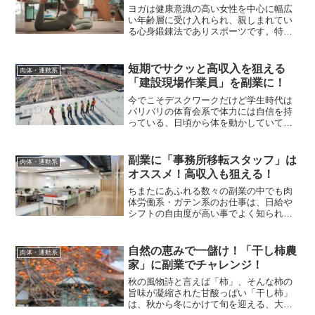
ヨガは健康意識の高い女性を中心に幅広
い年齢層に受け入れられ、親しまれてい
る心身鍛錬法でありスポーツです。特別
な器具などを必要とせず、ヨガマットを
敷くスペースさえあればいつでもどこで
も始められるこのヨガ、激しい運動を伴
短期でサクッと高収入を狙える
肉体・運動系
ったりすることも無いこと...
「建設現場作業員」を副業に！
今でこそデスクワークだけど学生時代は
バリバリの体育会系で体力には自信を持
っている、日頃から体を動かしていて力
仕事も苦にならない、そんなアクティブ
な方達に向いている副業として、「建設
現場作業員」をご紹介します。「疲れそ
副業に「事務所移転スタッフ」は
肉体・運動系
う！」「大変そう！」「覚...
オススメ！高収入も狙える！
ちまたにあふれる数々の副業の中でも肉
体労働系・ガテン系のお仕事は、日給や
シフトの自由度が高い事でよく知られて
います。まさに、自慢の体力を使って短
期間に効率よく稼ぎたい方にはうってつ
けの副業ジャンル、と言えます。ただ、
自然の恵みで一儲け！「干し柿農
肉体・運動系
「体を動かす副業に興味は...
家」に副業でチャレンジ！
秋の風物詩と言えば「柿」、そんな柿の
旨味が凝縮された甘酸っぱい「干し柿」
は、秋から冬にかけて旬を迎える、大人