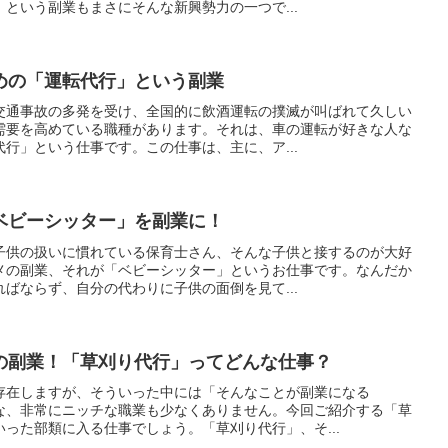
という副業もまさにそんな新興勢力の一つで...
めの「運転代行」という副業
交通事故の多発を受け、全国的に飲酒運転の撲滅が叫ばれて久しい
需要を高めている職種があります。それは、車の運転が好きな人な
行」という仕事です。この仕事は、主に、ア...
ベビーシッター」を副業に！
子供の扱いに慣れている保育士さん、そんな子供と接するのが大好
メの副業、それが「ベビーシッター」というお仕事です。なんだか
ばならず、自分の代わりに子供の面倒を見て...
の副業！「草刈り代行」ってどんな仕事？
存在しますが、そういった中には「そんなことが副業になる
な、非常にニッチな職業も少なくありません。今回ご紹介する「草
った部類に入る仕事でしょう。「草刈り代行」、そ...