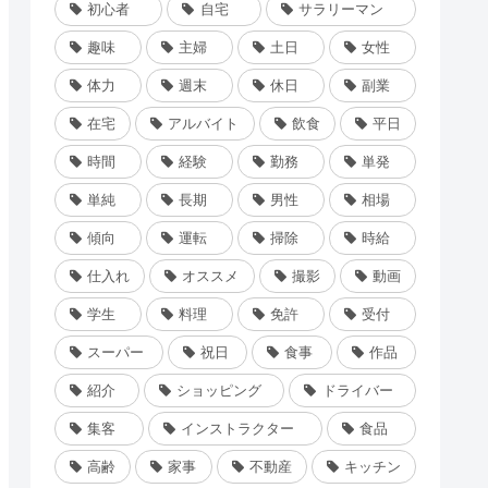
初心者
自宅
サラリーマン
趣味
主婦
土日
女性
体力
週末
休日
副業
在宅
アルバイト
飲食
平日
時間
経験
勤務
単発
単純
長期
男性
相場
傾向
運転
掃除
時給
仕入れ
オススメ
撮影
動画
学生
料理
免許
受付
スーパー
祝日
食事
作品
紹介
ショッピング
ドライバー
集客
インストラクター
食品
高齢
家事
不動産
キッチン