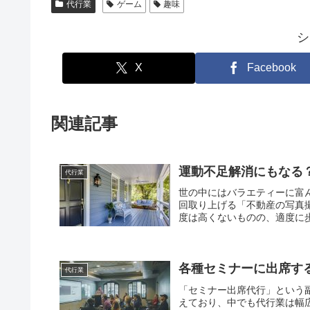
代行業
ゲーム
趣味
シ
X
Facebook
関連記事
運動不足解消にもなる
代行業
世の中にはバラエティーに富
回取り上げる「不動産の写真
度は高くないものの、適度に歩
各種セミナーに出席す
代行業
「セミナー出席代行」という
えており、中でも代行業は幅