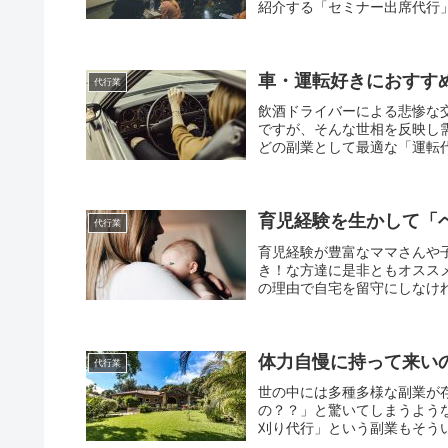
紹介する「セミナー出席代行」
車・運転好きにおすす
代行業
飲酒ドライバーによる悲惨な
ですが、そんな世相を反映し
どの副業として最適な「運転代
育児経験を生かして「
代行業
育児経験が豊富なママさんや
き！な方達に是非ともオスス
の理由で自宅を留守にしなけれ
体力自慢に持って来い
代行業
世の中には多種多様な副業が
の？？」と驚いてしまうよう
刈り代行」という副業もそうい