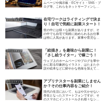
ムページや掲示板・ECサイト・SNS・ブ
ログ等、これらをネットサーフィンしな
がら閲覧し、規約などに反する使われ方
がなされていないかチェックして回る、
そんな仕事があります。その名も「サイ
在宅ワークはライティングで決ま
クリエイティブ
トパトロール」です。...
り！自宅で気軽に副業スタート！
世の中には様々な副業がありますが、そ
の中でも自宅で気軽に始められるお仕事
は特に人気があります。家事や育児など
に追われ、なかなか家の外でアルバイト
が出来ない主婦の方、空き時間を有効活
用して少しでも収入を増やしたいと思っ
「絵描き」を趣味から副業に！
クリエイティブ
ているサラリーマン、こう...
「さし絵ライター」で稼ごう！
ウェブ上のホームページやブログを華や
かに彩る印象的なイラスト、はたまた小
説や絵本などに鮮やかな色味を加えてく
れる挿入画など、世の中には無数の「挿
絵（さし絵）」が存在し、多くの読者の
目を喜ばせてくれています。この「さし
アプリテスターを副業にしません
クリエイティブ
絵」を制作する仕事が、今...
か？その仕事内容をご紹介！
現代の生活において、もはや欠かせない
存在となったスマートフォンですが、そ
のスマホにインストールされ様々なシー
ンで利用されている数多くの「アプリ」
もまた、社会生活を快適に過ごす上で無