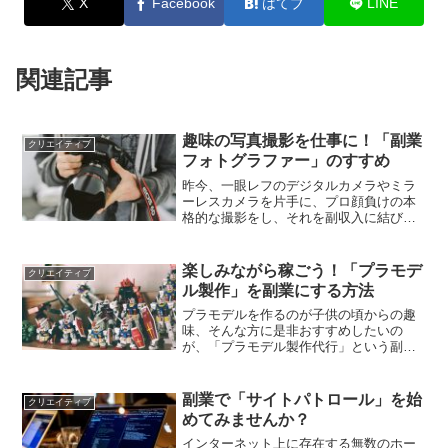
X
Facebook
はてブ
LINE
関連記事
趣味の写真撮影を仕事に！「副業
クリエイティブ
フォトグラファー」のすすめ
昨今、一眼レフのデジタルカメラやミラ
ーレスカメラを片手に、プロ顔負けの本
格的な撮影をし、それを副収入に結び付
けている「副業フォトグラファー」が
徐々に増殖中なのをご存知でしょうか？
ブライダル写真や家族写真、お子様の七
楽しみながら稼ごう！「プラモデ
クリエイティブ
五三・お宮参りの撮影、スタ...
ル製作」を副業にする方法
プラモデルを作るのが子供の頃からの趣
味、そんな方に是非おすすめしたいの
が、「プラモデル製作代行」という副業
です。今も昔も大人気を誇るガンダムの
プラモデル（いわゆるガンプラ）や戦車
などのミリタリー系、はたまた日本の名
副業で「サイトパトロール」を始
クリエイティブ
城に至るまで、様々なプラモ...
めてみませんか？
インターネット上に存在する無数のホー