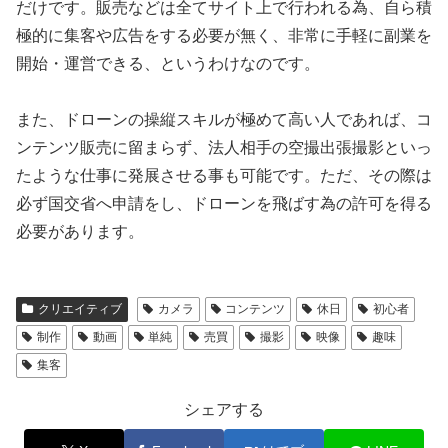
だけです。販売などは全てサイト上で行われる為、自ら積
極的に集客や広告をする必要が無く、非常に手軽に副業を
開始・運営できる、というわけなのです。
また、ドローンの操縦スキルが極めて高い人であれば、コ
ンテンツ販売に留まらず、法人相手の空撮出張撮影といっ
たような仕事に発展させる事も可能です。ただ、その際は
必ず国交省へ申請をし、ドローンを飛ばす為の許可を得る
必要があります。
クリエイティブ
カメラ
コンテンツ
休日
初心者
制作
動画
単純
売買
撮影
映像
趣味
集客
シェアする