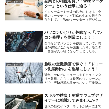
副業との相性も良い「Webマーケ
クリエイティブ
インターネット上...
ター」という仕事に迫る！
インターネット全盛の昨今における、企
業のマーケティング戦略の中心を担う存
在として、「Webマーケター（デジタル
マーケター）」という職種があることを
ご存知でしょうか？実はこの仕事、オン
ライン完結型の業務が多くテレワーク形
パソコンいじりが趣味なら「パソ
クリエイティブ
態での作業が可能な為、...
コン修理」を副業にしよう！
自宅などでパソコンを使用していて、異
音が突然どこからか発生したり、モニタ
ー画面が真っ暗になってしまった等、こ
ういったトラブルは誰しも一度は経験す
るものです。そんな時、ある程度パソコ
ンに関する知識がある方、トラブルの対
趣味の空撮動画で稼ぐ！「ドロー
クリエイティブ
処経験が豊富にある方など...
ン動画制作」を副業にしよう！
近年、テレビのニュースやドキュメンタ
リー番組、さらには映画のワンシーンな
どで、爽快感溢れるかっこいい空撮映像
が以前よりも増えた気がしませんか？こ
れには、カメラを備えた無人航空機「ド
ローン」の存在・普及が大きく影響して
スキルで勝負！副業でウェブデザ
クリエイティブ
います。コンピューター制...
イナーに挑戦してみませんか？
現代の様なインターネットが隅々にまで