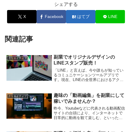
シェアする
X
Facebook
はてブ
LINE
関連記事
副業でオリジナルデザインの
クリエイティブ
LINEスタンプ販売！
「LINE」と言えば、今や誰もが知ってい
るコミュニケーションツールアプリで
す。現在、LINEの全世界におけるアクテ
ィブユーザー数は2億人以上とも言われて
おり、もはやスマホに欠かすことが出来
ない必須アプリとなっています。この
趣味の「動画編集」を副業にして
クリエイティブ
LINEの人気を決...
稼いでみませんか？
昨今、Youtubeなどに代表される動画配信
サイトの台頭により、インターネットで
日常的に動画を観て楽しむ、といった価
値観は、ごく当たり前のものとして広く
認識されるようになりました。そういっ
た潮流に後押しされ、「動画市場（特に