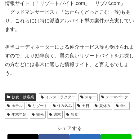
情報サイト（「リゾートバイト.com」「リゾバ.com」
「グッドマンサービス」「はたらくどっとこむ」等)もあ
り、これらには特に派遣アルバイト型の案件が充実してい
ます。
担当コーディネーターによる仲介サービス等も受けられま
すので、より効率良く、質の良いリゾートバイトをお探し
の方などには非常に適した情報サイト、と言えるでしょ
う。
飲食・接客業
インストラクター
スキー
テーマパーク
ホテル
リゾート
住み込み
土日
夏休み
学生
年末年始
観光
週末
飲食
シェアする