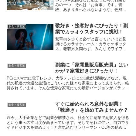
みの一つ、それは「お食事」です。普
段、あまり食べられないような、色鮮や
かで豪華な料理にもてなされ旅気分も一
気に深まる、そんな経験、誰しも一度は
あることでしょう。そんな、宿泊施設の
歌好き・接客好きにぴったり！副
飲食・接客業
要である料理を用意し、宿泊...
業でカラオケスタッフに挑戦！
繁華街を歩くと必ずと言っていいほど見
掛けるカラオケルーム・カラオケボック
ス、老若男女問わず、みんなでワイワイ
楽しめるお気軽で庶民的な娯楽施設とし
て、全国的に根強い人気を誇っていま
す。今回取り上げる「カラオケスタッ
副業に「家電量販店販売員」はい
飲食・接客業
フ」という仕事は、そんな楽し...
かが？家電好きにぴったり！
PCにスマホに電子レンジ、大型テレビに全自動洗濯機などなど、現
代の私達の快適な生活はこういった様々な家電によって支えられ、維
持されています。そんな優秀な家電たちの最新バージョンがズラッと
並んだお店、それが家電量販店です。主要駅の近辺には必ず...
すぐに始められる意外な副業！
飲食・接客業
「靴磨き」を始めてみませんか？
昨今、大手企業などで副業が解禁され、社会的に副業で副収入を得る
という事への注目度が高まっています。そしてそれに伴い、自力でサ
イドビジネスを始めよう！と意気込むサラリーマン・OL等の勤め人
が増えつつあります。そんな方達に密かに広まっている意外...