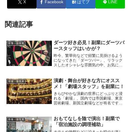
X
Facebook
はてブ
LINE
関連記事
ダーツ好き必見！副業にダーツバ
飲食・接客業
ースタッフはいかが？
昨今、繁華街などで頻繁に見掛けるよう
になってきた「ダーツバー」、リラック
スしたオシャレな雰囲気の中、お気に入
りのフードやドリンクを片手に心行くま
まダーツを楽しめる、まさにダーツ好き
にとって楽園とも言うべき場所でしょ
演劇・舞台が好きな方にオスス
飲食・接客業
う。そんな「ダーツバー」で...
メ！「劇場スタッフ」を副業に！
きらびやかな演劇の世界にどっぷりと浸
れる「劇場」、国内では帝国劇場、東京
芸術劇場、新国立劇場などが有名です
が、演劇好きの方なら「一度は出向いて
みたい！」「いやいや、既に何度も通っ
てます！」、といったような、ある種、
おもてなしを陰で演出！副業で
飲食・接客業
憧れの聖地だと思います。今...
「宿泊施設の調理補助」
ホテルや旅館などに泊まった時のお楽し