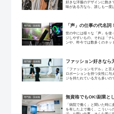
好きな洋服のデザインに飽き
味がある方なら、誰しも一度は
「声」の仕事の代名詞
専門職・技術職
世の中には様々な「声」を使
ジしやすいもの、それは「ナ
ンや、昨今では数多くのネット
ファッション好きなら
専門職・技術職
「ファッションモデル」と言
ロポーションを持つ女性に与
ジを持たれている方も多いので
無資格でもOK!副業
専門職・技術職
「病院で働く」と聞いた時に
を有した上で働く、こういっ
で、お堅い仕事、そんな風に捉