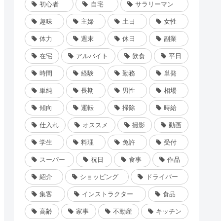
初心者
自宅
サラリーマン
趣味
主婦
土日
女性
体力
週末
休日
副業
在宅
アルバイト
飲食
平日
時間
経験
勤務
単発
単純
長期
男性
相場
傾向
運転
掃除
時給
仕入れ
オススメ
撮影
動画
学生
料理
免許
受付
スーパー
祝日
食事
作品
紹介
ショッピング
ドライバー
集客
インストラクター
食品
高齢
家事
不動産
キッチン