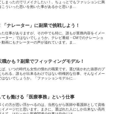
てしまったのでリメイクしたい！、ちょっとでもファッションに興
こういった思いを抱いた事があるかと思いま...
！「ナレーター」に副業で挑戦しよう！
った仕事がありますが、その中でも特に、誰もが業務内容をイメー
レーター」ではないでしょうか。テレビ番組・CMでのナレーショ
動画にもナレーターの声が溢れています。ま...
天職かも？副業でフィッティングモデル！
えば、いつの時代も女性の憧れの職業です。選び抜かれた抜群のプ
えられる、誰もが出来るわけではない特権的な仕事、そんなイメー
はないでしょうか。「ファッションモデルに...
としても働ける「医療事務」という仕事
多くの方が思い浮かべるのは、当然ながら医師や看護師として資格
たイメージだと思います。まさに、選ばれた人にしか出来ない高尚
えて、はなっから医療関連の仕事は自分には...