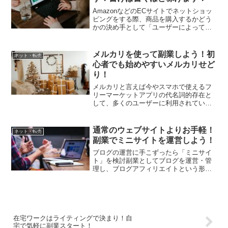
AmazonなどのECサイトでネットショッ
ピングをする際、商品を購入するかどう
かの決め手として「ユーザーによって投
稿されたその商品のレビュー」を挙げる
人はかなり多いのではないでしょうか。
実際、メーカーなどが発信している美辞
メルカリを使って副業しよう！初
ネット・転売
麗句が並んだ商品の...
心者でも始めやすいメルカリせど
り！
メルカリと言えば今やスマホで使えるフ
リーマーケットアプリの代名詞的存在と
して、多くのユーザーに利用されていま
す。ユーザー数はなんと2000万人を超え
ており、その普及率には目を見張るもの
があります。やはりスマホ一台あれば無
通常のウェブサイトよりお手軽！
ネット・転売
料で始められるお気軽...
副業でミニサイトを運営しよう！
ブログの運営に手こずったら「ミニサイ
ト」を検討副業としてブログを運営・管
理し、ブログアフィリエイトという形で
副収入を得ている人は昨今、かなり増え
てきました。このブログアフィリエイト
はブログ記事の空いたスペースに広告を
掲示することで広告収入を...
在宅ワークはライティングで決まり！自
宅で気軽に副業スタート！