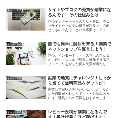
サイトやブログの売買が副業にな
ネット・転売
るんです！その仕組みとは
昨今インターネットの普及と共に、ウェ
ブサイトやブログの運営が利益を生み出
せるものである、という事実は、広く知
れ渡るようになりました。アフィリエイ
トで稼ぐという考え方も普及し、副業の
代表的な職種としてブログアフィリエイ
誰でも簡単に開店出来る！副業で
ネット・転売
トが挙げられたりしている...
ネットショップを運営しよう！
昨今、インターネット・スマホの普及な
どに伴い、スマホで簡単に操作できるフ
リマアプリを介した個人売買が当たり前
のように行われるようになってきまし
た。また、インターネット通販を利用す
る方も年々増加しており、「買い物をす
副業で懸賞にチャレンジ！しっか
ネット・転売
るならネット通販で！」とい...
り当てて無料商品をゲットだ！
副業して副収入を得たいんだけど、なか
なか時間がとれなくて・・とお悩みの方
には「懸賞」への応募をおすすめしま
す。今の世の中、雑誌からタウン誌、各
種広告チラシ、インターネット上に至る
まで、あらゆるところに懸賞情報が溢れ
レビュー投稿が副業になるんで
ネット・転売
ています。懸賞に応募するだ...
す！書けば書くほど稼げます！