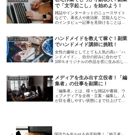
クリエイティブ
ているサラリーマン、こう...
で「文字起こし」を始めよう！
雑誌やインターネットのニュースサイト
などで、著名人や政治家、芸能人などへ
のインタビュー記事を見掛けることはよ
くありますが、あのような記事の原稿は
通常、ICレコーダーなどに収録されたイ
ンタビューの音声を元にして書かれてい
ハンドメイドを教えて稼ぐ！副業
クリエイティブ
ます。この、音声を文字...
でハンドメイド講師に挑戦！
女性の趣味としてとても人気の高い「ハ
ンドメイド」、自分の好みに合わせて
100％オリジナルの作品を世に生み出し、
それを生活の中で使用出来る、そんな魅
力に気付き、はまってしまう主婦も増殖
中です。中には個人でハンドメイド作品
メディアを生み出す立役者！「編
クリエイティブ
をネット販売し、副業ハ...
集者」の仕事を副業に！
「編集者」とは、様々な雑誌や書籍、ウ
ェブメディアを企画・立案・編集し、人
が目を通しやすい状態にまで仕上げて世
に放つ、そんなお仕事です。まさにメデ
ィアの生みの親と言うべき存在でしょ
う。この「編集者」という仕事に対し
て、多くの方は出版社や出版・...
国語力を生かせる在宅副業！「校正者」