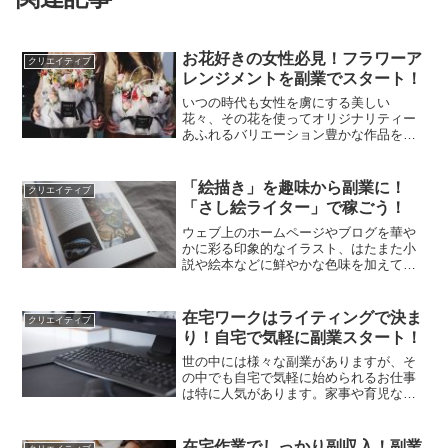
お花好きの女性必見！フラワーア
クリエイティブ
レンジメントを副業でスタート！
いつの時代も女性を虜にする美しい
花々、その花を使ってオリジナリティー
あふれるバリエーション豊かな作品を生
み出すことが出来る「フラワーアレンジ
メント」もまた、女性に大人気の趣味で
あり、ちまたには数多くの教室や関連ビ
「絵描き」を趣味から副業に！
クリエイティブ
ジネスが存在します。昨今、副...
「さし絵ライター」で稼ごう！
ウェブ上のホームページやブログを華や
かに彩る印象的なイラスト、はたまた小
説や絵本などに鮮やかな色味を加えてく
れる挿入画など、世の中には無数の「挿
絵（さし絵）」が存在し、多くの読者の
目を喜ばせてくれています。この「さし
在宅ワークはライティングで決ま
クリエイティブ
絵」を制作する仕事が、今...
り！自宅で気軽に副業スタート！
世の中には様々な副業がありますが、そ
の中でも自宅で気軽に始められるお仕事
は特に人気があります。家事や育児など
に追われ、なかなか家の外でアルバイト
が出来ない主婦の方、空き時間を有効活
用して少しでも収入を増やしたいと思っ
在宅作業でしっかり副収入！副業